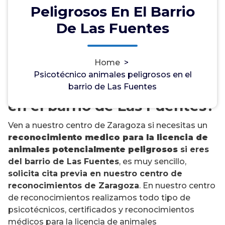
Peligrosos En El Barrio
De Las Fuentes
¿Necesitas un psicotécnico
Home
>
para la licencia de animales
Psicotécnico animales peligrosos en el
potencialmente peligrosos
barrio de Las Fuentes
en el barrio de Las Fuentes?
Ven a nuestro centro de Zaragoza si necesitas un
reconocimiento medico para la licencia de
animales potencialmente peligrosos
si eres
del barrio de Las Fuentes
, es muy sencillo,
solicita cita previa en nuestro centro de
reconocimientos de Zaragoza
. En nuestro centro
de reconocimientos realizamos todo tipo de
psicotécnicos, certificados y reconocimientos
médicos para la licencia de animales