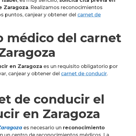
 Isabel
, es muy sencillo,
solicita cita previa en
e Zaragoza
. Realizamos reconocimientos
s puntos, canjear y obtener del
carnet de
 médico del carnet
 Zaragoza
cir
en Zaragoza
es un requisito obligatorio por
var, canjear y obtener del
carnet de conducir
.
et de conducir el
cir en Zaragoza
 Zaragoza
es necesario un
reconocimiento
en un centro de reconocimientos médicos. La