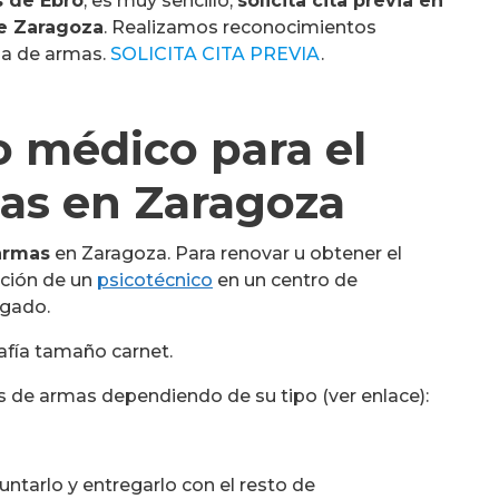
s de Ebro
, es muy sencillo,
solicita cita previa en
e Zaragoza
. Realizamos reconocimientos
ia de armas.
SOLICITA CITA PREVIA
.
 médico para el
as en Zaragoza
armas
en Zaragoza. Para renovar u obtener el
ación de un
psicotécnico
en un centro de
gado.
afía tamaño carnet.
as de armas dependiendo de su tipo (ver enlace):
ntarlo y entregarlo con el resto de