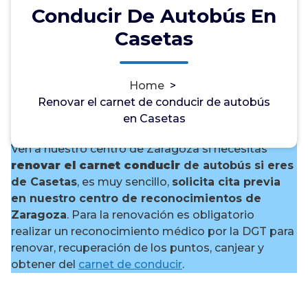
Conducir De Autobús En
Casetas
¿Necesitas renovar el carnet
Home
>
de conducir de autobús en
Renovar el carnet de conducir de autobús
Casetas?
en Casetas
Ven a nuestro centro de Zaragoza si necesitas
renovar el carnet conducir
de autobús si eres
de Casetas
, es muy sencillo,
solicita cita previa
en nuestro centro de reconocimientos de
Zaragoza
. Para la renovación es obligatorio
realizar un reconocimiento médico por la DGT para
renovar, recuperación de los puntos, canjear y
obtener del
carnet de conducir
.