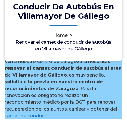
Conducir De Autobús En
Villamayor De Gállego
¿Necesitas renovar el carnet
Home
>
de conducir de autobús en
Renovar el carnet de conducir de autobús
Villamayor de Gállego?
en Villamayor de Gállego
Ven a nuestro centro de Zaragoza si necesitas
renovar el carnet conducir
de autobús si eres
de Villamayor de Gállego
, es muy sencillo,
solicita cita previa en nuestro centro de
reconocimientos de Zaragoza
. Para la
renovación es obligatorio realizar un
reconocimiento médico por la DGT para renovar,
recuperación de los puntos, canjear y obtener del
carnet de conducir
.