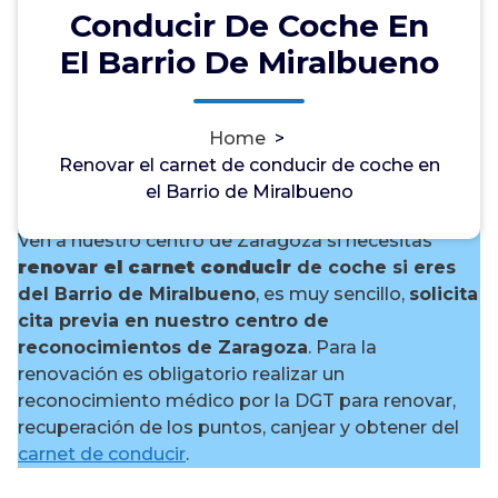
Conducir De Coche En
El Barrio De Miralbueno
¿Necesitas renovar el carnet
Home
>
de conducir de coche en el
Renovar el carnet de conducir de coche en
Barrio de Miralbueno?
el Barrio de Miralbueno
Ven a nuestro centro de Zaragoza si necesitas
renovar el carnet conducir
de coche si eres
del Barrio de Miralbueno
, es muy sencillo,
solicita
cita previa en nuestro centro de
reconocimientos de Zaragoza
. Para la
renovación es obligatorio realizar un
reconocimiento médico por la DGT para renovar,
recuperación de los puntos, canjear y obtener del
carnet de conducir
.