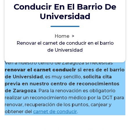
Conducir En El Barrio De
Universidad
¿Necesitas renovar el carnet
Home
>
de conducir en el barrio de
Renovar el carnet de conducir en el barrio
Universidad?
de Universidad
Ven a nuestro centro de Zaragoza si necesitas
renovar el carnet conducir
si eres de el barrio
de Universidad
, es muy sencillo,
solicita cita
previa en nuestro centro de reconocimientos
de Zaragoza
. Para la renovación es obligatorio
realizar un reconocimiento médico por la DGT para
renovar, recuperación de los puntos, canjear y
obtener del
carnet de conducir
.